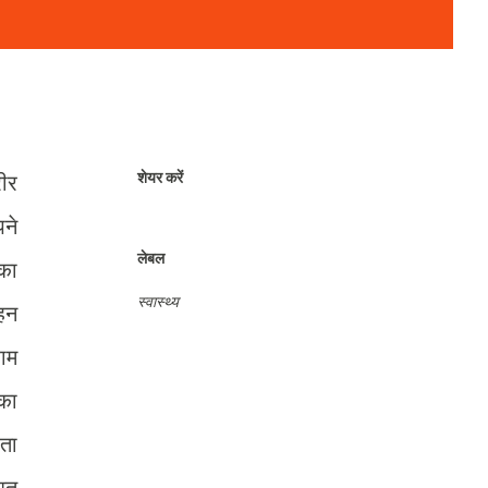
शेयर करें
रीर
पने
लेबल
का
स्वास्थ्य
सहन
राम
 का
हता
शित