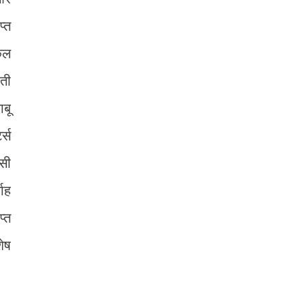
प्त
कल
ती
ाबू
ट्स
ऐसी
वाह
प्त
शेष