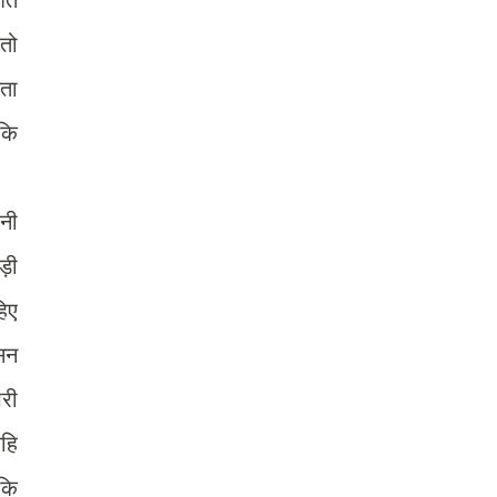
 तो
़ता
 कि
नी
़ी
हिए
सन
री
सहि
 कि